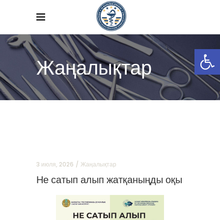
Open
Жаңалықтар
3 июля, 2026
Жаңалықтар
Не сатып алып жатқаныңды оқы