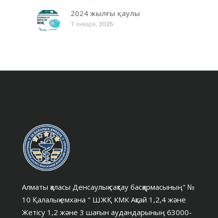
2024 жылғы қаулы
7 января, 2025
Алматы қаласы Денсаулық сақтау басқармасының" №
10 Қалалық емхана " ШЖҚ КМК Ақсай 1,2,4 және
Жетісу 1,2 және 3 шағын аудандарының 63000-