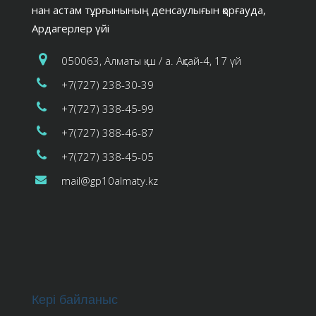
нан астам тұрғынының денсаулығын қорғауда,
Ардагерлер үйі
050063, Алматы қ.ш / а. Ақсай-4, 17 үй
+7(727) 238-30-39
+7(727) 338-45-99
+7(727) 388-46-87
+7(727) 338-45-05
mail@gp10almaty.kz
Кері байланыс