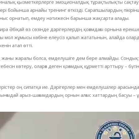
циналық қызметкерлерге эмоционалдық тұрақтылықты сақтау
рі бойынша арнайы тренинг өткізді. Сарапшылардың пікірінш
ланыс орнатып, емдеу нәтижесін барынша жақсарта алады.
ра Әбіқай өз сөзінде дәрігерлердің қоғамдағы орнына ерекш
ы мол жұмысы көбіне елеусіз қалып жататынын, алайда олар
енін атап өтті.
ың жаны жаралы болса, емделушіге дем бере алмайды. Сондық
есін көтеру, оларға деген қоғамдық құрметті арттыру – бүгінг
өзгерістер оң сипатқа ие. Дәрігерлер мен емделушілер арасында
рынғыдай арыз-шағымдардың орнын алғыс хаттардың басуы – 