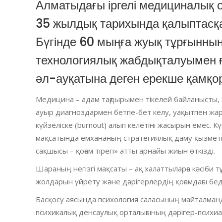
Алматыдағы іргелі медициналық о
35 жылдық тарихында қалыптасқан
Бүгінде 60 мыңға жуық тұрғынның
технологиялық жабдықталуымен 
әл-ауқатына деген ерекше қамқо
Медицина – адам тағдырымен тікелей байланысты, жа
ауыр диагноздармен бетпе-бет келу, уақытпен жар
күйзеліске (burnout) алып келетіні жасырын емес. К
мақсатында емхананың стратегиялық даму қызметі 
сақшысы – қоғам тірегі» атты арнайы жиын өткізді.
Шараның негізгі мақсаты – ақ халаттыларға кәсіби т
жолдарын үйрету және дәрігерлердің қоғамдағы бед
Басқосу аясында психология саласының майталманд
психикалық денсаулық орталығының дәрігер-психиа