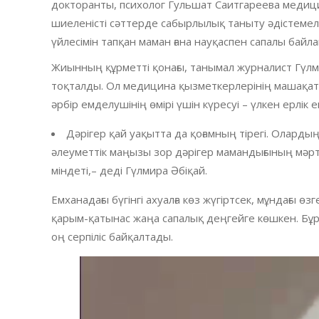
докторанты, психолог Гульшат Саитгареева меди
шиеленісті сәттерде сабырлылық таныту әдістемеле
үйлесімін тапқан маман ғана науқаспен сапалы бай
Жиынның құрметті қонағы, танымал журналист Гүлми
тоқталды. Ол медицина қызметкерлерінің машақат
әрбір емделушінің өмірі үшін күресуі – үлкен ерлік ек
Дәрігер қай уақытта да қоғамның тірегі. Олард
әлеуметтік маңызы зор дәрігер мамандығының мәртеб
міндеті,– деді Гүлмира Әбіқай.
Емханадағы бүгінгі ахуалға көз жүгіртсек, мұндағы 
қарым-қатынас жаңа сапалық деңгейге көшкен. Бұ
оң серпіліс байқалтады.