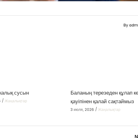
By
adm
калық сусын
Баланың терезеден құлап к
қауіпінен қалай сақтаймыз
6
Жаңалықтар
3 июля, 2026
Жаңалықтар
N