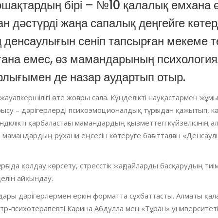
шақтардың бірі – №10 қалалық емхана ө
 дәстүрді жаңа сапалық деңгейге көтерд
 денсаулығын сеніп тапсырған мекеме т
ғана емес, өз мамандарының психологи
рлығымен де назар аудартып отыр.
уапкершілігі өте жоғары сала. Күнделікті науқастармен жұмыс
ысу – дәрігерлерді психоэмоционалдық тұрғыдан қажытып, кә
үндклікті қарбаластағы мамандардың қызметтегі күйзелісінің а
мамандардың рухани еңсесін көтеруге бағытталған «Денсаул
ұрғыда қолдау көрсету, стресстік жағдайларды басқарудың тиі
елін айқындау.
ары дәрігерлермен еркін форматта сұхбаттасты. Алматы қал
тр-психотерапевті Карина Абдулла мен «Тұран» университеті