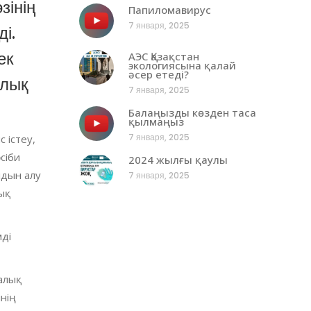
зінің
Папиломавирус
7 января, 2025
і.
ек
АЭС Қазақстан
экологиясына қалай
әсер етеді?
ялық
7 января, 2025
Балаңызды көзден таса
қылмаңыз
7 января, 2025
 істеу,
сіби
2024 жылғы қаулы
лдын алу
7 января, 2025
ық
мді
алық
нің