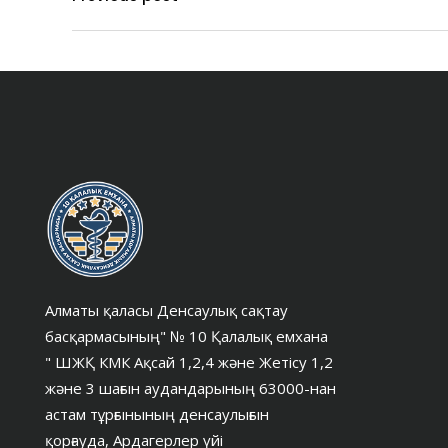
Алматы қаласы Денсаулық сақтау
басқармасының" № 10 Қалалық емхана
" ШЖҚ КМК Ақсай 1,2,4 және Жетісу 1,2
және 3 шағын аудандарының 63000-нан
астам тұрғынының денсаулығын
қорғауда, Ардагерлер үйі