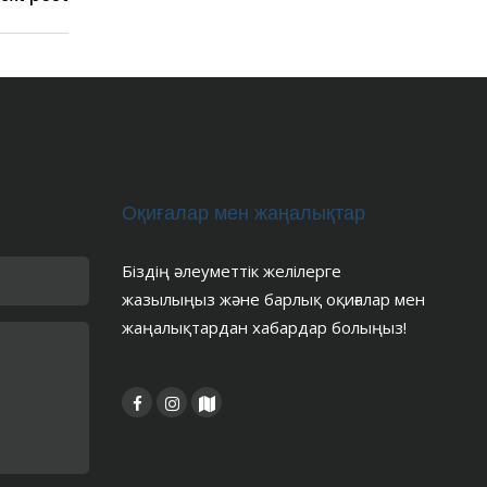
Оқиғалар мен жаңалықтар
Біздің әлеуметтік желілерге
жазылыңыз және барлық оқиғалар мен
жаңалықтардан хабардар болыңыз!