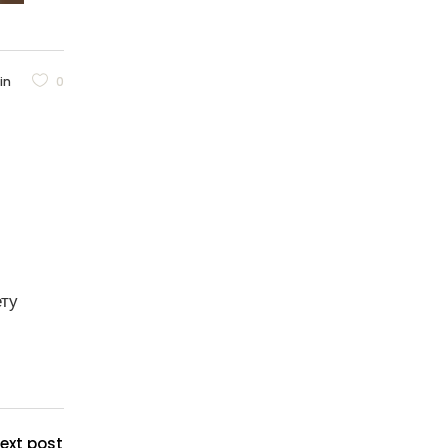
in
0
ету
ext post