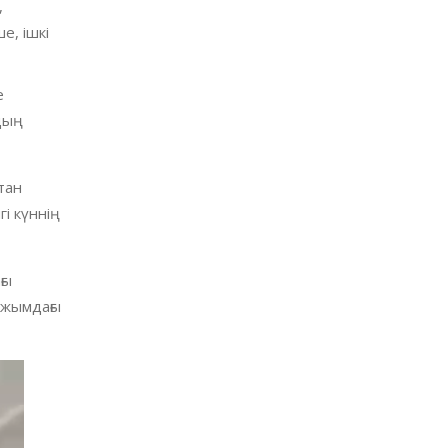
,
е, ішкі
е
дың
тан
і күннің
ғы
ұжымдағы