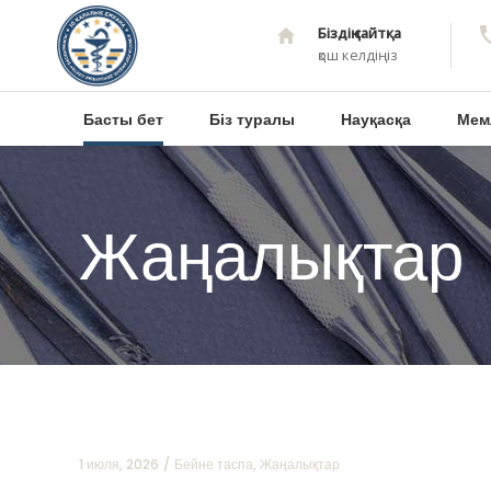
Біздің сайтқа
қош келдіңіз
Басты бет
Біз туралы
Науқасқа
Мем
Жаңалықтар
1 июля, 2026
Бейне таспа
,
Жаңалықтар