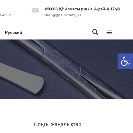
050063, ҚР Алматы қ.ш / а. Ақсай-4, 17 үй
8-45-05
mail@gp10almaty.kz
Русский
Open
Соңғы жаңалықтар