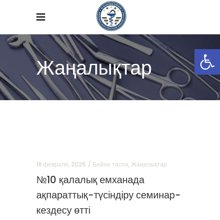
Open
Жаңалықтар
18 февраля, 2026
Бейне таспа
,
Жаңалықтар
№10 қалалық емханада
ақпараттық-түсіндіру семинар-
кездесу өтті