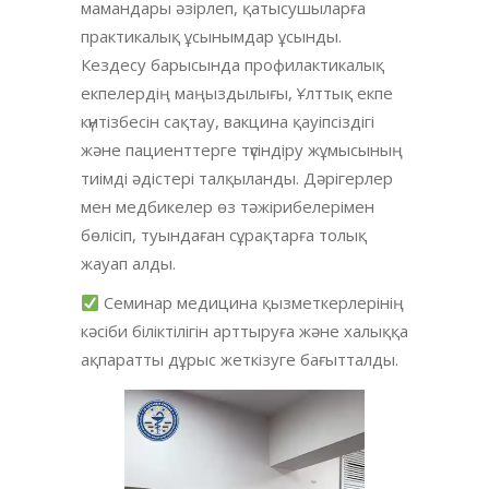
мамандары әзірлеп, қатысушыларға
практикалық ұсынымдар ұсынды.
Кездесу барысында профилактикалық
екпелердің маңыздылығы, Ұлттық екпе
күнтізбесін сақтау, вакцина қауіпсіздігі
және пациенттерге түсіндіру жұмысының
тиімді әдістері талқыланды. Дәрігерлер
мен медбикелер өз тәжірибелерімен
бөлісіп, туындаған сұрақтарға толық
жауап алды.
Семинар медицина қызметкерлерінің
кәсіби біліктілігін арттыруға және халыққа
ақпаратты дұрыс жеткізуге бағытталды.