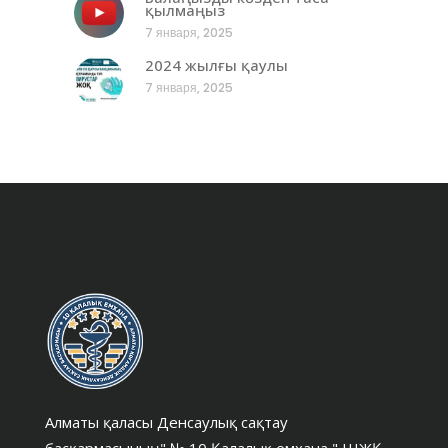
қылмаңыз
7 января, 2025
2024 жылғы қаулы
7 января, 2025
Алматы қаласы Денсаулық сақтау
басқармасының" № 10 Қалалық емхана " ШЖҚ