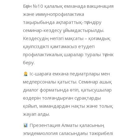
Бүгін №10 қалалық емханада вакцинация
және иммунопрофилактика
тақырыбында ақпараттық-түсіндіру
семинар-кездесу ұйымдастырылды.
Кездесудің негізгі мақсаты – қоғамдық
қауіпсіздікті қамтамасыз етудегі
профилактикалық шаралар туралы түсінік
беру.
Іс-шараға емхана педиатрлары мен
медперсоналы қатысты. Семинар ашық
диалог форматында өтіп, қатысушылар
өздерін толғандырған сұрақтарды
қойып, мамандардан нақты және толық
жауап алды.
Презентация Алматы қаласының
эпидемиология саласындағы тәжірибелі