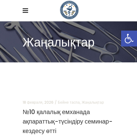
Open
Жаңалықтар
18 февраля, 2026
Бейне таспа
,
Жаңалықтар
№10 қалалық емханада
ақпараттық-түсіндіру семинар-
кездесу өтті