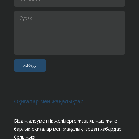
Оқиғалар мен жаңалықтар
Біздің әлеуметтік желілерге жазылыңыз және
барлық оқиғалар мен жаңалықтардан хабардар
болыңыз!