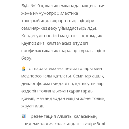
Бүгін №10 қалалық емханада вакцинация
және иммунопрофилактика
тақырыбында ақпараттық-түсіндіру
семинар-кездесу ұйымдастырылды.
Кездесудің негізгі мақсаты – қоғамдық
қауіпсіздікті қамтамасыз етудегі
профилактикалық шаралар туралы түсінік
беру.
Іс-шараға емхана педиатрлары мен
медперсоналы қатысты. Семинар ашық
диалог форматында өтіп, қатысушылар
өздерін толғандырған сұрақтарды
қойып, мамандардан нақты және толық
жауап алды.
Презентация Алматы қаласының
эпидемиология саласындағы тәжірибелі