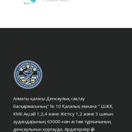
Алматы қаласы Денсаулық сақтау
басқармасының" № 10 Қалалық емхана " ШЖҚ
КМК Ақсай 1,2,4 және Жетісу 1,2 және 3 шағын
аудандарының 63000-нан астам тұрғынының
денсаулығын қорғауда, Ардагерлер үйі