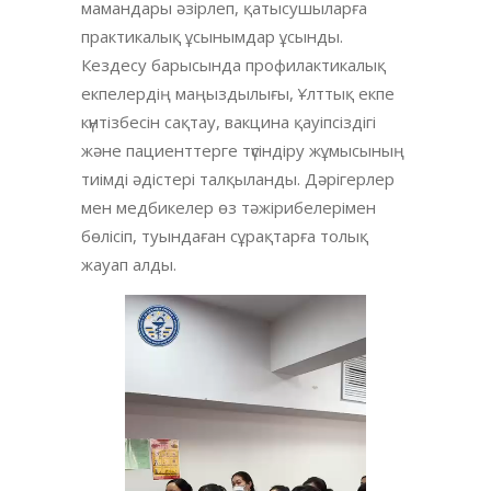
мамандары әзірлеп, қатысушыларға
практикалық ұсынымдар ұсынды.
Кездесу барысында профилактикалық
екпелердің маңыздылығы, Ұлттық екпе
күнтізбесін сақтау, вакцина қауіпсіздігі
және пациенттерге түсіндіру жұмысының
тиімді әдістері талқыланды. Дәрігерлер
мен медбикелер өз тәжірибелерімен
бөлісіп, туындаған сұрақтарға толық
жауап алды.