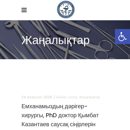
Open
Жаңалықтар
24 февраля, 2026
Бейне таспа
,
Жаңалықтар
Емханамыздың дәрігер-
хирургы, PhD доктор Қымбат
Казантаев саусақ сіңірлерін