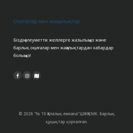
Оқиғалар мен жаңалықтар
Біздің әлеуметтік желілерге жазылыңыз және
барлық оқиғалар мен жаңалықтардан хабардар
болыңыз!
© 2026 "№ 10 Қалалық емхана"ШЖҚ КМК. Барлық
құқықтар қорғалған.