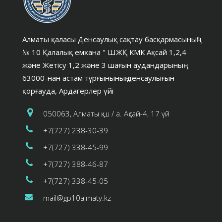
Алматы қаласы Денсаулық сақтау басқармасының"
№ 10 Қалалық емхана " ШЖҚ КМК Ақсай 1,2,4
және Жетісу 1,2 және 3 шағын аудандарының
63000-нан астам тұрғынының денсаулығын
қорғауда, Ардагерлер үйі
050063, Алматы қ.ш / а. Ақсай-4, 17 үй
+7(727) 238-30-39
+7(727) 338-45-99
+7(727) 388-46-87
+7(727) 338-45-05
mail@gp10almaty.kz