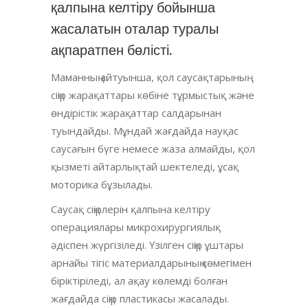
қалпына келтіру бойынша
жасалатын оталар туралы
ақпаратпен бөлісті.
Маманның айтуынша, қол саусақтарының
сіңір жарақаттары көбіне тұрмыстық және
өндірістік жарақаттар салдарынан
туындайды. Мұндай жағдайда науқас
саусағын бүге немесе жаза алмайды, қол
қызметі айтарлықтай шектеледі, ұсақ
моторика бұзылады.
Саусақ сіңірлерін қалпына келтіру
операциялары микрохирургиялық
әдіспен жүргізіледі. Үзілген сіңір ұштары
арнайы тігіс материалдарының көмегімен
біріктіріледі, ал ақау көлемді болған
жағдайда сіңір пластикасы жасалады.