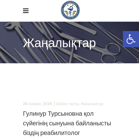
Open
Жаңалықтар
28 января, 2026
Бейне таспа
,
Жаңалықтар
Гулинур Турсыновна қол
сүйегінің сынуына байланысты
біздің реабилитолог