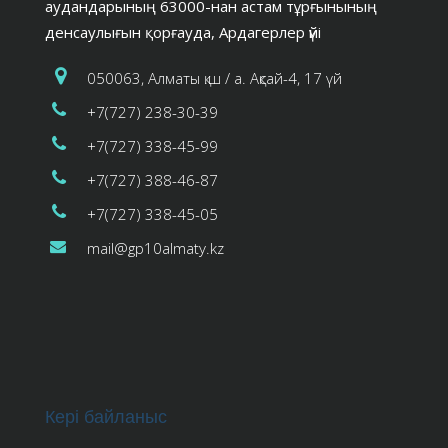
аудандарының 63000-нан астам тұрғынының
денсаулығын қорғауда, Ардагерлер үйі
050063, Алматы қ.ш / а. Ақсай-4, 17 үй
+7(727) 238-30-39
+7(727) 338-45-99
+7(727) 388-46-87
+7(727) 338-45-05
mail@gp10almaty.kz
Кері байланыс