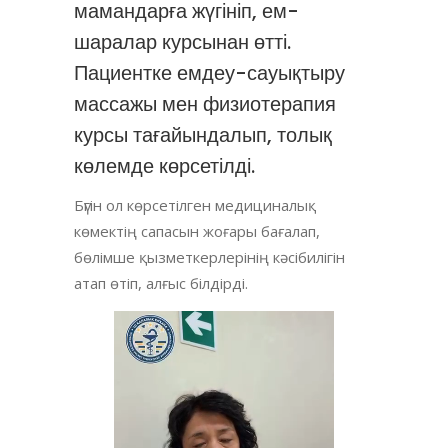
мамандарға жүгініп, ем-
шаралар курсынан өтті.
Пациентке емдеу-сауықтыру
массажы мен физиотерапия
курсы тағайындалып, толық
көлемде көрсетілді.
Бүгін ол көрсетілген медициналық
көмектің сапасын жоғары бағалап,
бөлімше қызметкерлерінің кәсібилігін
атап өтіп, алғыс білдірді.