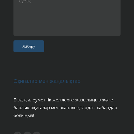
Оқиғалар мен жаңалықтар
Біздің әлеуметтік желілерге жазылыңыз және
барлық оқиғалар мен жаңалықтардан хабардар
болыңыз!