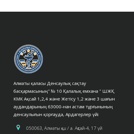
Алматы қаласы Денсаулық сақтау
басқармасының" № 10 Қалалық емхана " ШЖҚ
КМК Ақсай 1,2,4 және Жетісу 1,2 және 3 шағын
аудандарының 63000-нан астам тұрғынының
денсаулығын қорғауда, Ардагерлер үйі
050063, Алматы қ.ш / а. Ақсай-4, 17 үй