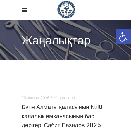
Open
Жаңалықтар
30 января, 2026
Жаңалықтар
Бүгін Алматы қаласының №10
қалалық емханасының бас
дәрігері Сабит Пазилов 2025