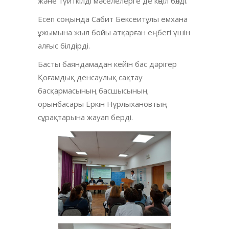
және түйткілді мәселелерге де көңіл бөлді.
Есеп соңында Сабит Бексеитұлы емхана
ұжымына жыл бойы атқарған еңбегі үшін
алғыс білдірді.
Басты баяндамадан кейін бас дәрігер
Қоғамдық денсаулық сақтау
басқармасының басшысының
орынбасары Еркін Нұрлыхановтың
сұрақтарына жауап берді.