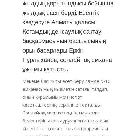
жылдың қорытындысы бойынша
жылдық есеп берді. Есептік
кездесуге Алматы қаласы
Қоғамдық денсаулық сақтау
басқармасының басшысының
орынбасарлары Еркін
Нұрлыханов, сондай-ақ емхана
ұжымы қатысты.
Мекеме басшысы есеп беру сөзінде №10
емханасының қызметін сапалы талдап,
оның құрылымы мен негізгі
көрсеткіштерінің серпініне тоқталды.
Сондай-ақ өткен кезеңнің маңызды
белестерін атап, аурухананың жылдық
қызметінің қорытындысын жариялады