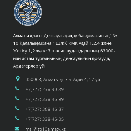
Алматы қаласы Денсаулық сақтау басқармасының" №
10 Қалалық емхана " ШЖҚ КМК Ақсай 1,2,4 және
Жетісу 1,2 және 3 шағын аудандарының 63000-
нан астам тұрғынының денсаулығын қорғауда,
Ардагерлер үйі
050063, Алматы қ.ш / а. Ақсай-4, 17 үй
+7(727) 238-30-39
+7(727) 338-45-99
+7(727) 388-46-87
+7(727) 338-45-05
mail@gp10almaty.kz