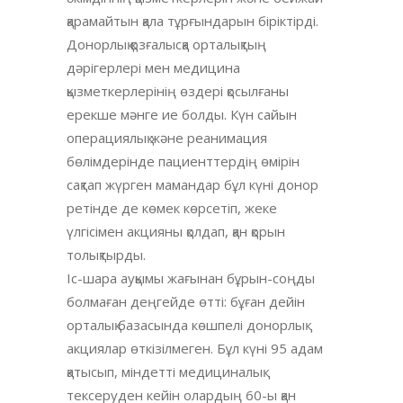
қарамайтын қала тұрғындарын біріктірді.
Донорлық қозғалысқа орталықтың
дәрігерлері мен медицина
қызметкерлерінің өздері қосылғаны
ерекше мәнге ие болды. Күн сайын
операциялық және реанимация
бөлімдерінде пациенттердің өмірін
сақтап жүрген мамандар бұл күні донор
ретінде де көмек көрсетіп, жеке
үлгісімен акцияны қолдап, қан қорын
толықтырды.
Іс-шара ауқымы жағынан бұрын-соңды
болмаған деңгейде өтті: бұған дейін
орталық базасында көшпелі донорлық
акциялар өткізілмеген. Бұл күні 95 адам
қатысып, міндетті медициналық
тексеруден кейін олардың 60-ы қан