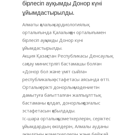
бірлесіп ауқымды Донор күні
ұйымдастырылды.
Алматы қалалық кардиологиялық
орталығында Қалалық қан орталығымен
бірлесіп ауқымды Донор күні
ұйымдастырылды.
Акция Қазақстан Республикасы Денсаулық
сақтау министрлігі бастамашы болған
«Донор бол және үміт сыйла»
республикалық эстафетасы аясында өтті.
Орталық ерікті донорлық мәдениетін
дамытуға бағытталған жалпыұлттық
бастаманы қолдап, донорлық қозғалыс
эстафетасын қабылдады.
Іс-шара орталық қызметкерлерін, серіктес
ұйымдардың өкілдерін, Алмалы ауданы
әкімдігінің қызметкерлерін және бейжай