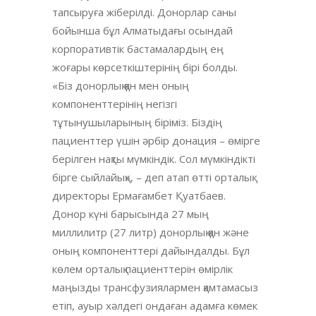
тапсыруға жіберілді. Донорлар саны
бойынша бұл Алматыдағы осындай
корпоративтік бастамалардың ең
жоғары көрсеткіштерінің бірі болды.
«Біз донорлық қан мен оның
компоненттерінің негізгі
тұтынушыларының біріміз. Біздің
пациенттер үшін әрбір донация – өмірге
берілген нақты мүмкіндік. Сол мүмкіндікті
бірге сыйлайық», – деп атап өтті орталық
директоры Ермағамбет Қуатбаев.
Донор күні барысында 27 мың
миллилитр (27 литр) донорлық қан және
оның компоненттері дайындалды. Бұл
көлем орталық пациенттерін өмірлік
маңызды трансфузиялармен қамтамасыз
етіп, ауыр хәлдегі ондаған адамға көмек