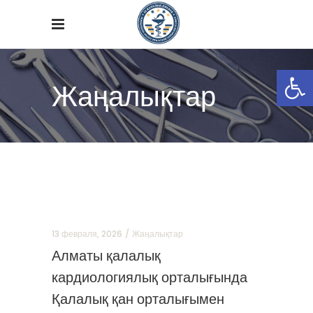
Open
Жаңалықтар
13 февраля, 2026
Жаңалықтар
Алматы қалалық
кардиологиялық орталығында
Қалалық қан орталығымен