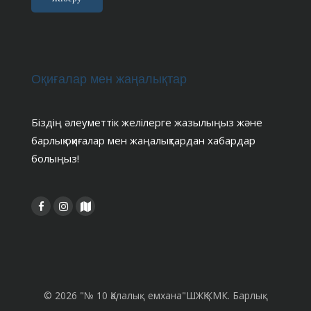
Оқиғалар мен жаңалықтар
Біздің әлеуметтік желілерге жазылыңыз және
барлық оқиғалар мен жаңалықтардан хабардар
болыңыз!
© 2026 "№ 10 Қалалық емхана"ШЖҚ КМК. Барлық