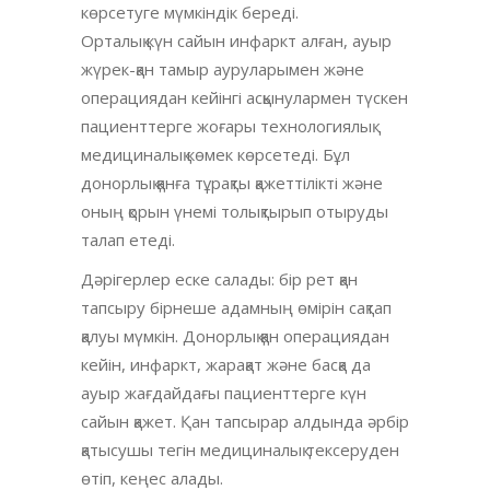
көрсетуге мүмкіндік береді.
Орталық күн сайын инфаркт алған, ауыр
жүрек-қан тамыр ауруларымен және
операциядан кейінгі асқынулармен түскен
пациенттерге жоғары технологиялық
медициналық көмек көрсетеді. Бұл
донорлық қанға тұрақты қажеттілікті және
оның қорын үнемі толықтырып отыруды
талап етеді.
Дәрігерлер еске салады: бір рет қан
тапсыру бірнеше адамның өмірін сақтап
қалуы мүмкін. Донорлық қан операциядан
кейін, инфаркт, жарақат және басқа да
ауыр жағдайдағы пациенттерге күн
сайын қажет. Қан тапсырар алдында әрбір
қатысушы тегін медициналық тексеруден
өтіп, кеңес алады.