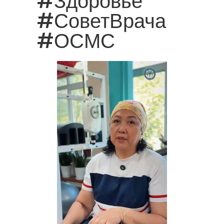
#Здоровье
#СоветВрача
#ОСМС