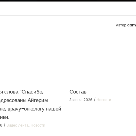
Автор
adm
я слова “Спасибо,
Состав
 адресованы Айгерим
3 июля, 2026
Новости
не, врачу-онкологу нашей
ики.
,
26
Видео лента
Новости