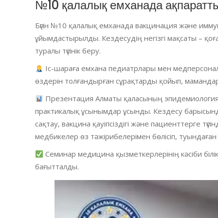
№10 қалалық емханада ақпараттық
Бүгін №10 қалалық емханада вакцинация және имму
ұйымдастырылды. Кездесудің негізгі мақсаты – қоғ
туралы түсінік беру.
Іс-шараға емхана педиатрлары мен медперсона
өздерін толғандырған сұрақтарды қойып, маманда
Презентация Алматы қаласының эпидемиология 
практикалық ұсынымдар ұсынды. Кездесу барысында
сақтау, вакцина қауіпсіздігі және пациенттерге түс
медбикелер өз тәжірибелерімен бөлісіп, туындаған
Семинар медицина қызметкерлерінің кәсіби білік
бағытталды.