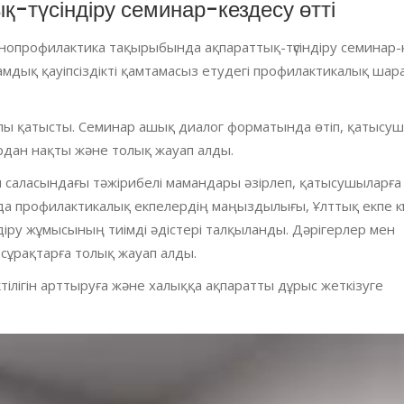
-түсіндіру семинар-кездесу өтті
нопрофилактика тақырыбында ақпараттық-түсіндіру семинар-
амдық қауіпсіздікті қамтамасыз етудегі профилактикалық шар
лы қатысты. Семинар ашық диалог форматында өтіп, қатысу
рдан нақты және толық жауап алды.
саласындағы тәжірибелі мамандары әзірлеп, қатысушыларға
 профилактикалық екпелердің маңыздылығы, Ұлттық екпе күн
індіру жұмысының тиімді әдістері талқыланды. Дәрігерлер мен
 сұрақтарға толық жауап алды.
тілігін арттыруға және халыққа ақпаратты дұрыс жеткізуге