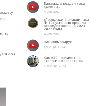
Балаңызды көзден таса
қылмаңыз
4 мая, 2017
кездесу
алар
«Городская поликлиника
№ 10» успешно прошла
аккредитацию на 2024-
2027 годы
шылар
4 мая, 2017
Папиломавирус
1 декабря, 2024
тізбесін
Как АЭС повлияет на
экологию Казахстана?
6 декабря, 2024