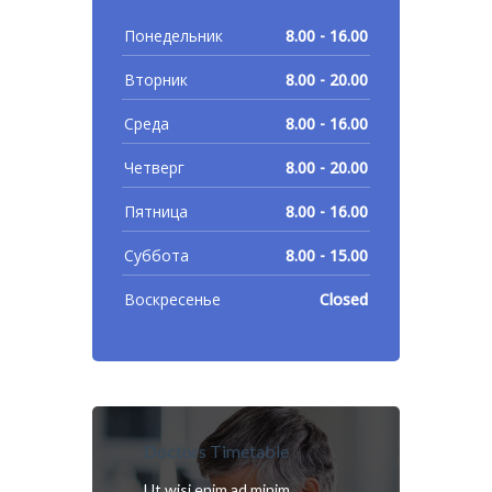
Понедельник
8.00 - 16.00
Вторник
8.00 - 20.00
Среда
8.00 - 16.00
Четверг
8.00 - 20.00
Пятница
8.00 - 16.00
Суббота
8.00 - 15.00
Воскресенье
Closed
Doctors Timetable
Ut wisi enim ad minim