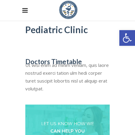
Pediatric Clinic
Откры
Doctors Timetable
Ut wisi enim ad minim veniam, quis laore
nostrud exerci tation ulm hedi corper
turet suscipit lobortis nisl ut aliquip erat
volutpat.