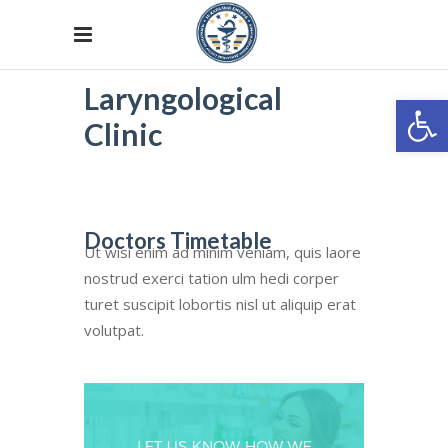
Laryngological
Откры
Clinic
Doctors Timetable
Ut wisi enim ad minim veniam, quis laore
nostrud exerci tation ulm hedi corper
turet suscipit lobortis nisl ut aliquip erat
volutpat.